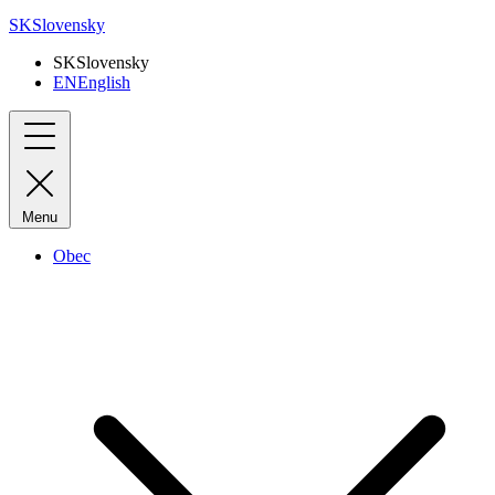
SK
Slovensky
SK
Slovensky
EN
English
Menu
Obec