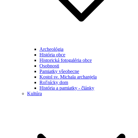
Archeológia
História obce
Historická fotogaléria obce
Osobnosti
Pamiatky všeobecne
Kostol sv. Michala archanjela
Roľnícky dom
História a pamiatky - články
Kultúra