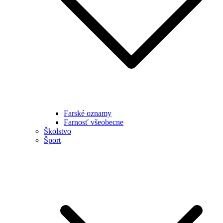
Farské oznamy
Farnosť všeobecne
Školstvo
Šport