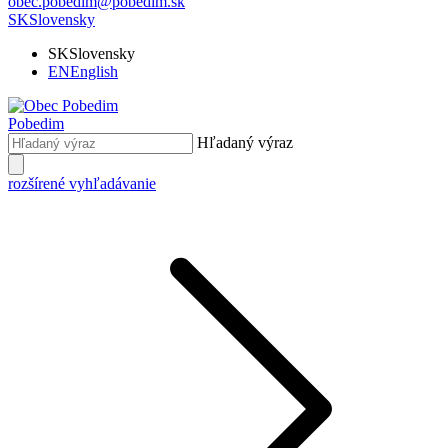
obec.pobedim@pobedim.sk
SK
Slovensky
SK
Slovensky
EN
English
Pobedim
Hľadaný výraz
rozšírené vyhľadávanie