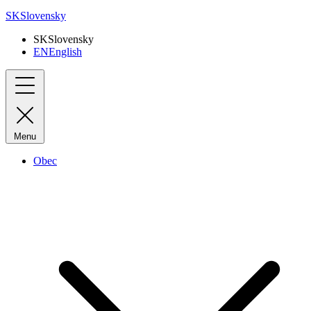
SK
Slovensky
SK
Slovensky
EN
English
Menu
Obec