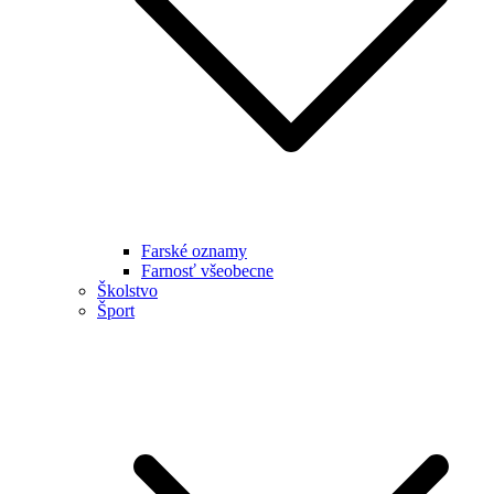
Farské oznamy
Farnosť všeobecne
Školstvo
Šport