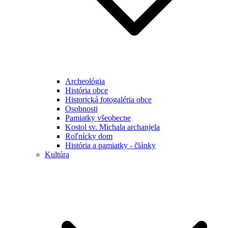
Archeológia
História obce
Historická fotogaléria obce
Osobnosti
Pamiatky všeobecne
Kostol sv. Michala archanjela
Roľnícky dom
História a pamiatky - články
Kultúra