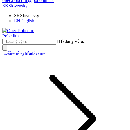
obec.pobedim@pobedim.sk
SK
Slovensky
SK
Slovensky
EN
English
Pobedim
Hľadaný výraz
rozšírené vyhľadávanie