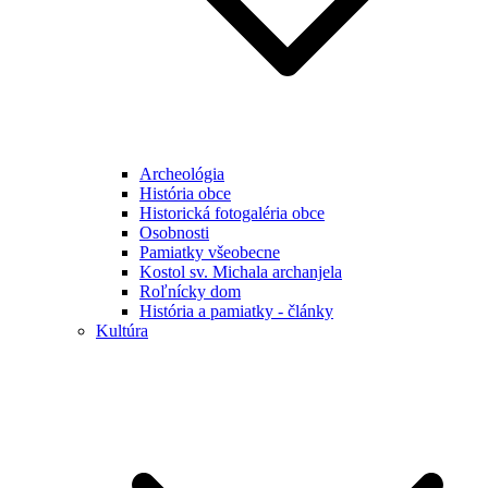
Archeológia
História obce
Historická fotogaléria obce
Osobnosti
Pamiatky všeobecne
Kostol sv. Michala archanjela
Roľnícky dom
História a pamiatky - články
Kultúra