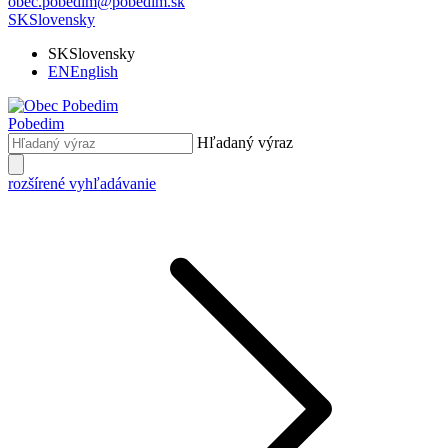
obec.pobedim@pobedim.sk
SK
Slovensky
SK
Slovensky
EN
English
Pobedim
Hľadaný výraz
rozšírené vyhľadávanie