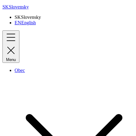
SK
Slovensky
SK
Slovensky
EN
English
Menu
Obec