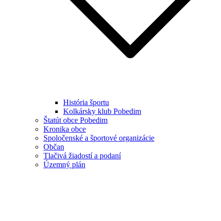
História športu
Kolkársky klub Pobedim
Štatút obce Pobedim
Kronika obce
Spoločenské a športové organizácie
Občan
Tlačivá žiadostí a podaní
Územný plán