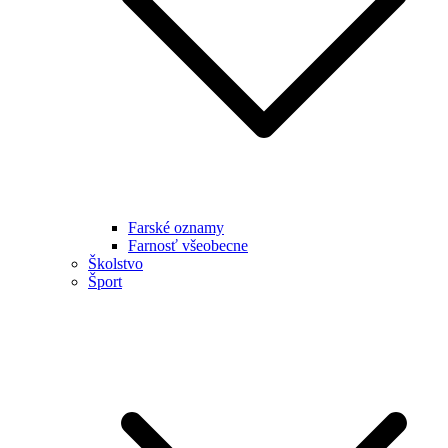
Farské oznamy
Farnosť všeobecne
Školstvo
Šport