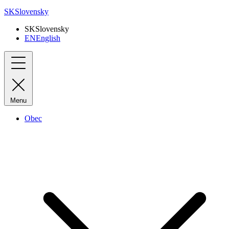
SK
Slovensky
SK
Slovensky
EN
English
Menu
Obec