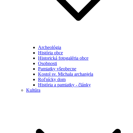
Archeológia
História obce
Historická fotogaléria obce
Osobnosti
Pamiatky všeobecne
Kostol sv. Michala archanjela
Roľnícky dom
História a pamiatky - články
Kultúra