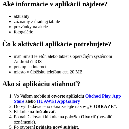
Aké informácie v aplikácii nájdete?
aktuality
záznamy z úradnej tabule
pozvánky na akcie
fotogalérie
Čo k aktivácii aplikácie potrebujete?
mať Smart telefón alebo tablet s operačným systémom
Android či iOS
prístup na internet
miesto v úložisku telefónu cca 20 MB
Ako si aplikáciu stiahnuť?
Vo Vašom mobile si
otvorte aplikáciu
Obchod Play
,
App
Store
alebo
HUAWEI AppGallery
Do vyhľadávacieho okna zadajte názov „
V OBRAZE“
.
Kliknite na
Inštalovať.
Po nainštalovaní kliknite na položku
Otvoriť
(povoliť
oznámenia).
Po otvorení
pridajte nový subjekt.