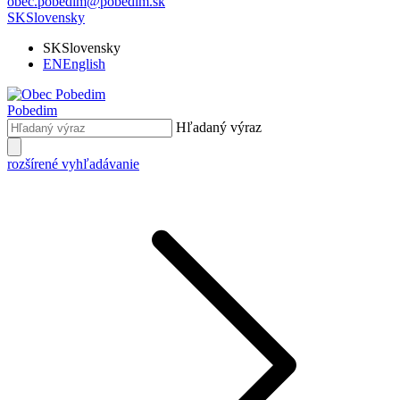
obec.pobedim@pobedim.sk
SK
Slovensky
SK
Slovensky
EN
English
Pobedim
Hľadaný výraz
rozšírené vyhľadávanie