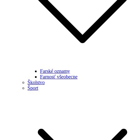
Farské oznamy
Farnosť všeobecne
Školstvo
Šport