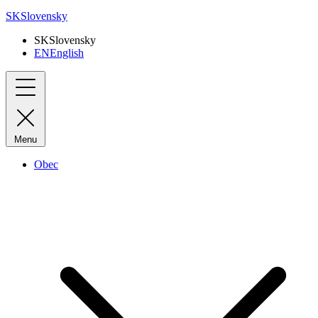
SK
Slovensky
SK
Slovensky
EN
English
Menu
Obec