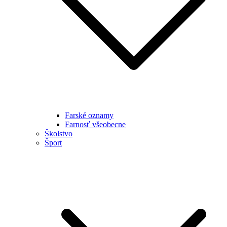
Farské oznamy
Farnosť všeobecne
Školstvo
Šport