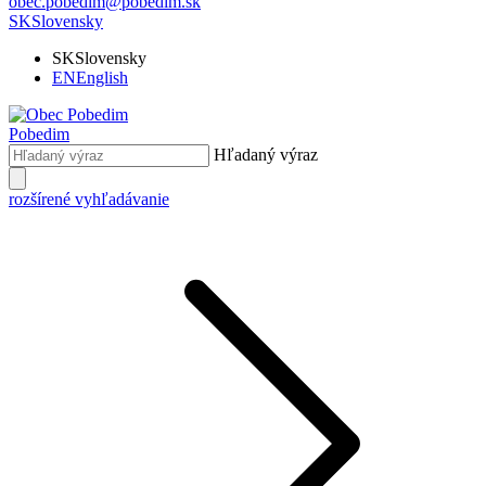
obec.pobedim@pobedim.sk
SK
Slovensky
SK
Slovensky
EN
English
Pobedim
Hľadaný výraz
rozšírené vyhľadávanie