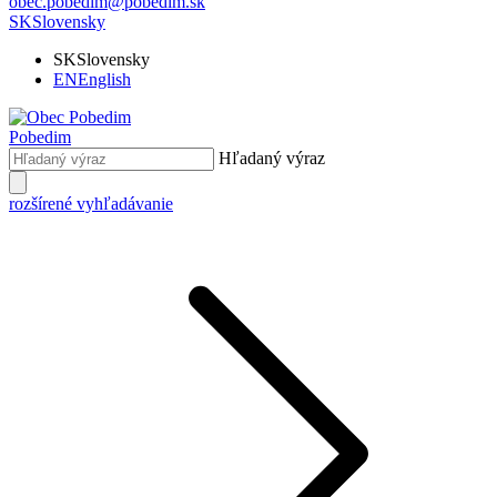
obec.pobedim@pobedim.sk
SK
Slovensky
SK
Slovensky
EN
English
Pobedim
Hľadaný výraz
rozšírené vyhľadávanie