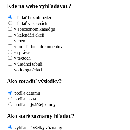
Kde na webe vyhľadávať?
hľadať bez obmedzenia
hľadať v sekciách
v abecednom katalógu
v kalendári akcií
v menu
v prehľadoch dokumentov
v správach
v textoch
v úradnej tabuli
vo fotogalériách
Ako zoradiť výsledky?
podľa dátumu
podľa názvu
podľa najväčšej zhody
Ako staré záznamy hľadať?
vyhľadať všetky záznamy