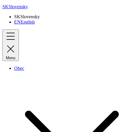
SK
Slovensky
SK
Slovensky
EN
English
Menu
Obec