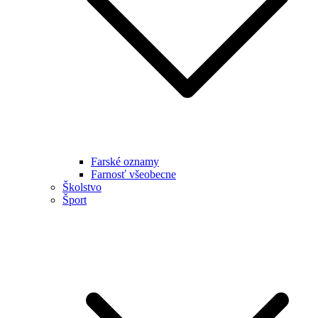
Farské oznamy
Farnosť všeobecne
Školstvo
Šport