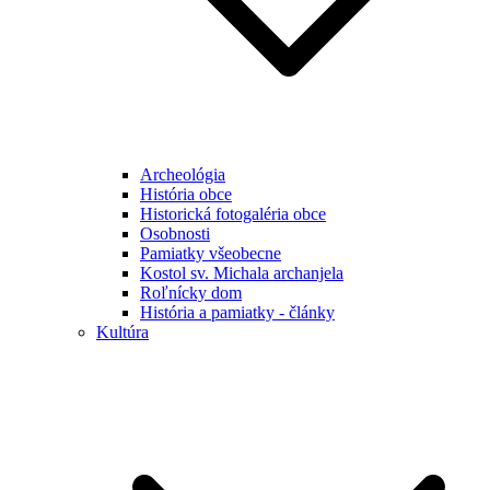
Archeológia
História obce
Historická fotogaléria obce
Osobnosti
Pamiatky všeobecne
Kostol sv. Michala archanjela
Roľnícky dom
História a pamiatky - články
Kultúra