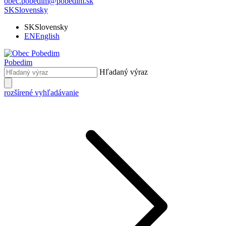
obec.pobedim@pobedim.sk
SK
Slovensky
SK
Slovensky
EN
English
Pobedim
Hľadaný výraz
rozšírené vyhľadávanie