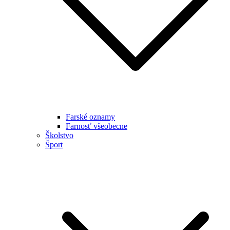
Farské oznamy
Farnosť všeobecne
Školstvo
Šport