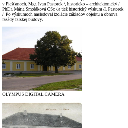
v Piešťanoch, Mgr. Ivan Pastorek /, historicko – architektonický /
PhDr. Mária Smoláková CSc /.a tiež historický výskum /I. Pastorek
/. Po výskumoch nasledoval izolácie základov objektu a obnova
fasády farskej budovy.
OLYMPUS DIGITAL CAMERA