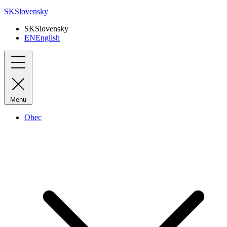
SK
Slovensky
SK
Slovensky
EN
English
Menu
Obec