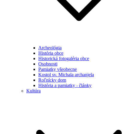
Archeológia
História obce
Historická fotogaléria obce
Osobnosti
Pamiatky všeobecne
Kostol sv. Michala archanjela
Roľnícky dom
História a pamiatky - články
Kultúra