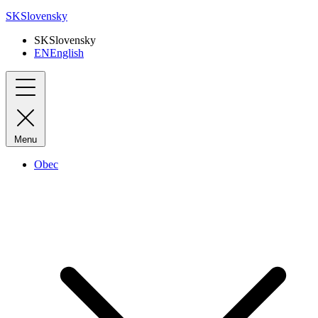
SK
Slovensky
SK
Slovensky
EN
English
Menu
Obec