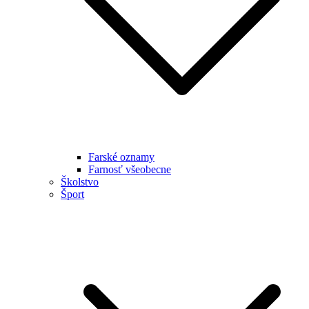
Farské oznamy
Farnosť všeobecne
Školstvo
Šport