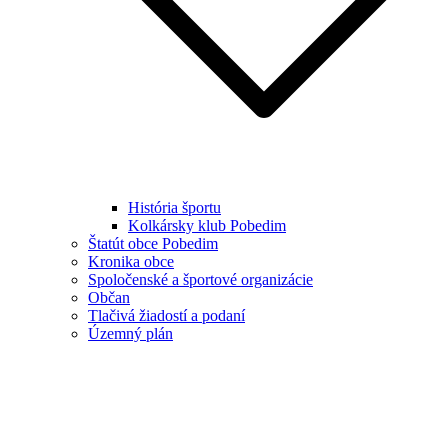
História športu
Kolkársky klub Pobedim
Štatút obce Pobedim
Kronika obce
Spoločenské a športové organizácie
Občan
Tlačivá žiadostí a podaní
Územný plán