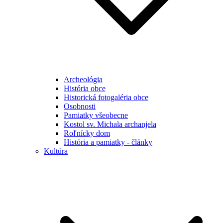
Archeológia
História obce
Historická fotogaléria obce
Osobnosti
Pamiatky všeobecne
Kostol sv. Michala archanjela
Roľnícky dom
História a pamiatky - články
Kultúra