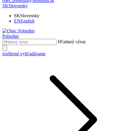
obec.pobedim@pobedim.sk
SK
Slovensky
SK
Slovensky
EN
English
Pobedim
Hľadaný výraz
rozšírené vyhľadávanie