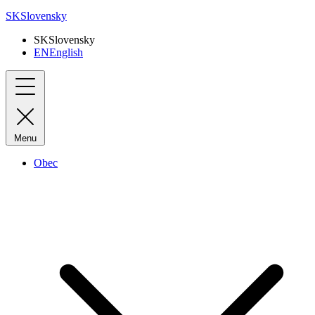
SK
Slovensky
SK
Slovensky
EN
English
Menu
Obec