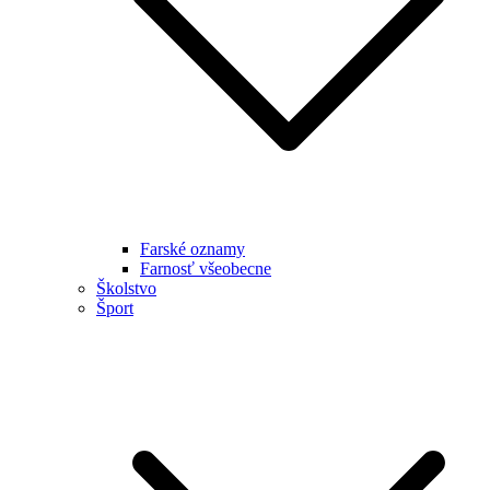
Farské oznamy
Farnosť všeobecne
Školstvo
Šport