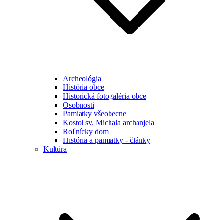
Archeológia
História obce
Historická fotogaléria obce
Osobnosti
Pamiatky všeobecne
Kostol sv. Michala archanjela
Roľnícky dom
História a pamiatky - články
Kultúra