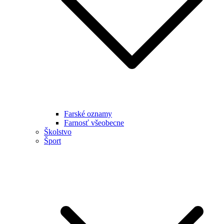
Farské oznamy
Farnosť všeobecne
Školstvo
Šport