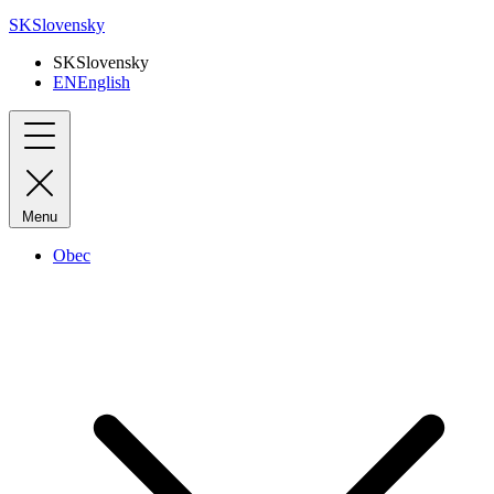
SK
Slovensky
SK
Slovensky
EN
English
Menu
Obec