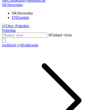
obec.pobedim@pobedim.sk
SK
Slovensky
SK
Slovensky
EN
English
Pobedim
Hľadaný výraz
rozšírené vyhľadávanie