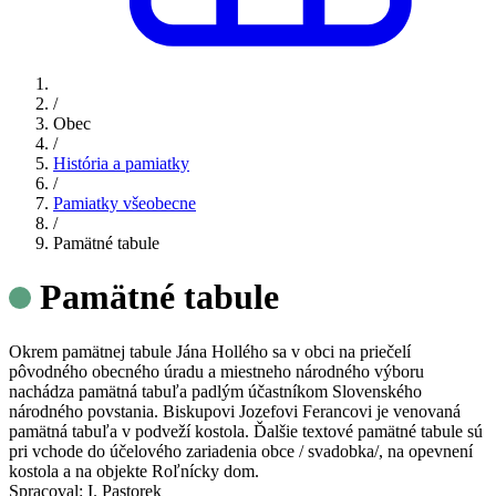
/
Obec
/
História a pamiatky
/
Pamiatky všeobecne
/
Pamätné tabule
Pamätné tabule
Okrem pamätnej tabule Jána Hollého sa v obci na priečelí
pôvodného obecného úradu a miestneho národného výboru
nachádza pamätná tabuľa padlým účastníkom Slovenského
národného povstania. Biskupovi Jozefovi Ferancovi je venovaná
pamätná tabuľa v podveží kostola. Ďalšie textové pamätné tabule sú
pri vchode do účelového zariadenia obce / svadobka/, na opevnení
kostola a na objekte Roľnícky dom.
Spracoval: I. Pastorek