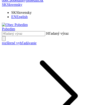
obec.pobedim@pobedim.sk
SK
Slovensky
SK
Slovensky
EN
English
Pobedim
Hľadaný výraz
rozšírené vyhľadávanie