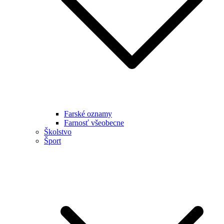
Farské oznamy
Farnosť všeobecne
Školstvo
Šport