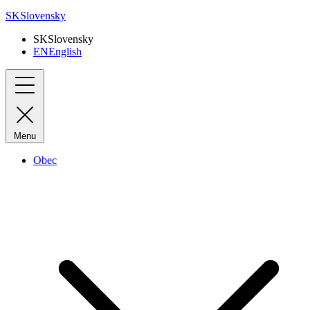
SK
Slovensky
SK
Slovensky
EN
English
Menu
Obec