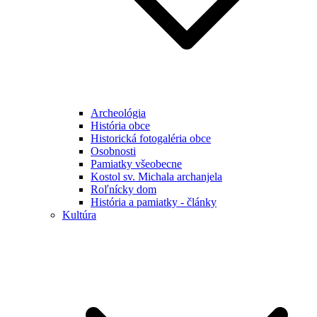
Archeológia
História obce
Historická fotogaléria obce
Osobnosti
Pamiatky všeobecne
Kostol sv. Michala archanjela
Roľnícky dom
História a pamiatky - články
Kultúra