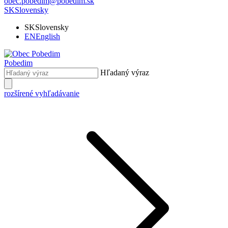
obec.pobedim@pobedim.sk
SK
Slovensky
SK
Slovensky
EN
English
Pobedim
Hľadaný výraz
rozšírené vyhľadávanie