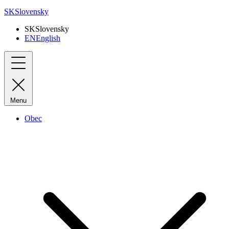
SK
Slovensky
SK
Slovensky
EN
English
Menu
Obec