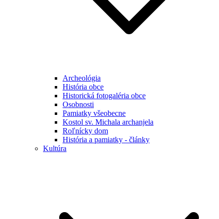
Archeológia
História obce
Historická fotogaléria obce
Osobnosti
Pamiatky všeobecne
Kostol sv. Michala archanjela
Roľnícky dom
História a pamiatky - články
Kultúra