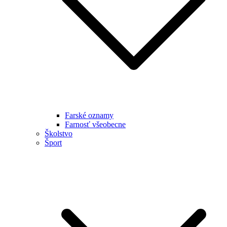
Farské oznamy
Farnosť všeobecne
Školstvo
Šport