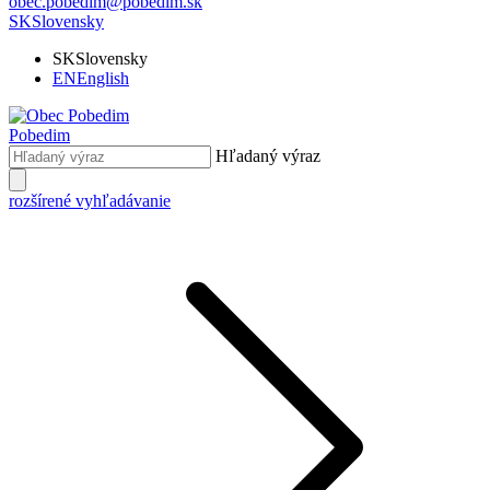
obec.pobedim@pobedim.sk
SK
Slovensky
SK
Slovensky
EN
English
Pobedim
Hľadaný výraz
rozšírené vyhľadávanie