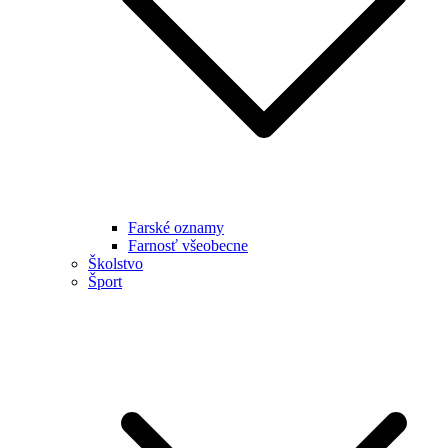
Farské oznamy
Farnosť všeobecne
Školstvo
Šport