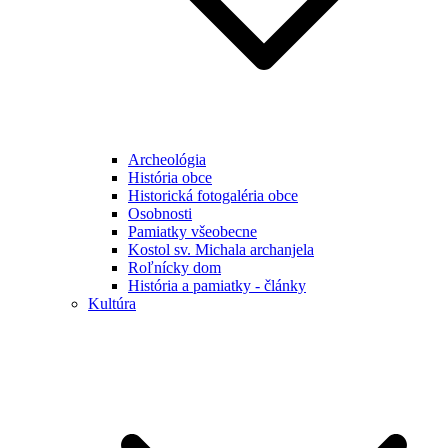
Archeológia
História obce
Historická fotogaléria obce
Osobnosti
Pamiatky všeobecne
Kostol sv. Michala archanjela
Roľnícky dom
História a pamiatky - články
Kultúra