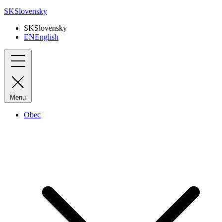
SK
Slovensky
SK
Slovensky
EN
English
Menu
Obec