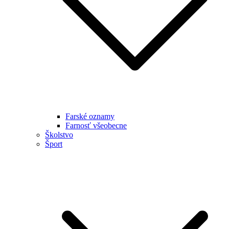
Farské oznamy
Farnosť všeobecne
Školstvo
Šport