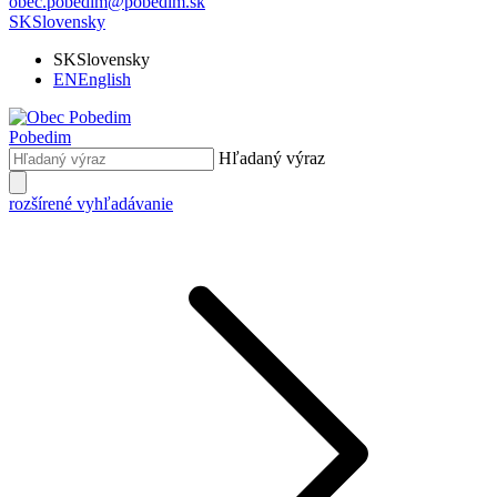
obec.pobedim@pobedim.sk
SK
Slovensky
SK
Slovensky
EN
English
Pobedim
Hľadaný výraz
rozšírené vyhľadávanie