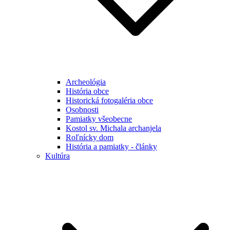
Archeológia
História obce
Historická fotogaléria obce
Osobnosti
Pamiatky všeobecne
Kostol sv. Michala archanjela
Roľnícky dom
História a pamiatky - články
Kultúra