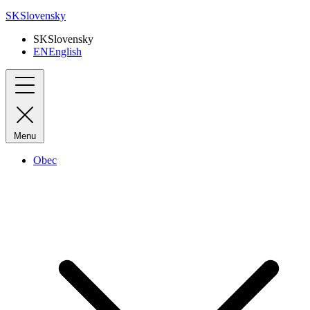
SK
Slovensky
SK
Slovensky
EN
English
Menu
Obec