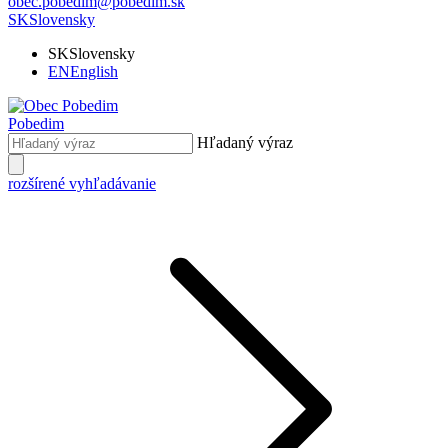
obec.pobedim@pobedim.sk
SK
Slovensky
SK
Slovensky
EN
English
Pobedim
Hľadaný výraz
rozšírené vyhľadávanie