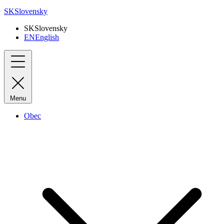
SK
Slovensky
SK
Slovensky
EN
English
Menu
Obec