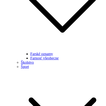
Farské oznamy
Farnosť všeobecne
Školstvo
Šport