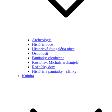
Archeológia
História obce
Historická fotogaléria obce
Osobnosti
Pamiatky všeobecne
Kostol sv. Michala archanjela
Roľnícky dom
História a pamiatky - články
Kultúra