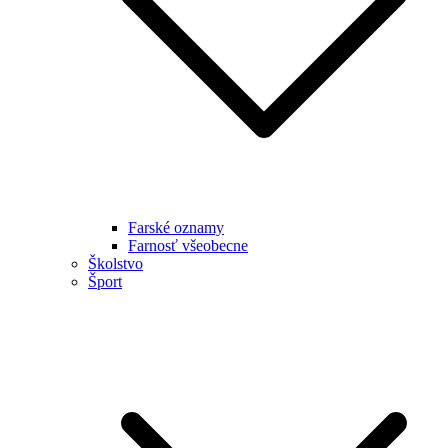
Farské oznamy
Farnosť všeobecne
Školstvo
Šport