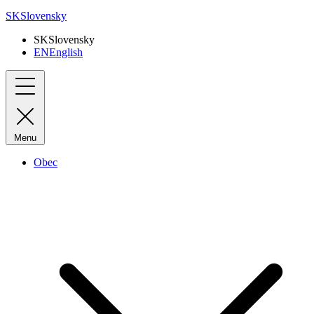
SK
Slovensky
SK
Slovensky
EN
English
Menu
Obec