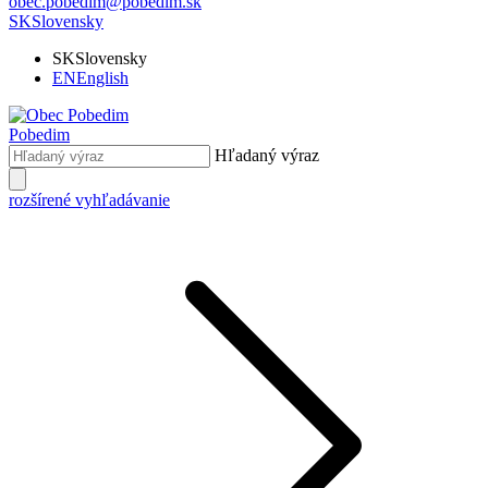
obec.pobedim@pobedim.sk
SK
Slovensky
SK
Slovensky
EN
English
Pobedim
Hľadaný výraz
rozšírené vyhľadávanie