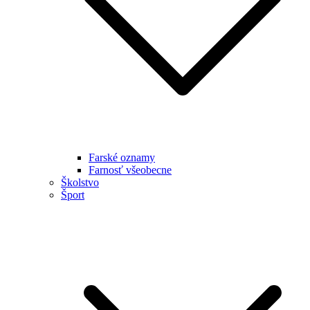
Farské oznamy
Farnosť všeobecne
Školstvo
Šport