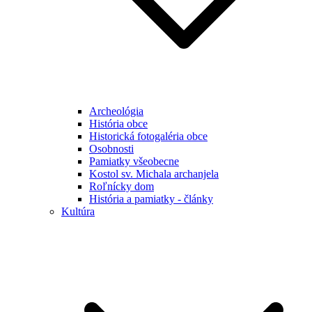
Archeológia
História obce
Historická fotogaléria obce
Osobnosti
Pamiatky všeobecne
Kostol sv. Michala archanjela
Roľnícky dom
História a pamiatky - články
Kultúra