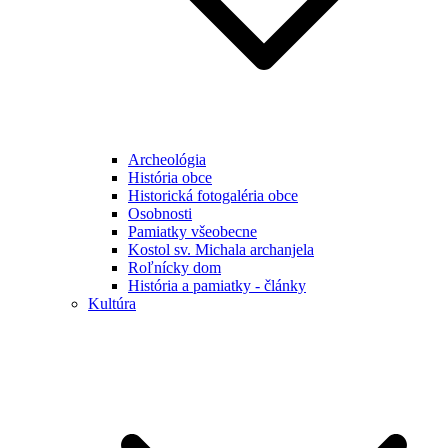
Archeológia
História obce
Historická fotogaléria obce
Osobnosti
Pamiatky všeobecne
Kostol sv. Michala archanjela
Roľnícky dom
História a pamiatky - články
Kultúra