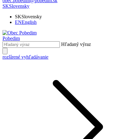
obec.pobedim@pobedim.sk
SK
Slovensky
SK
Slovensky
EN
English
Pobedim
Hľadaný výraz
rozšírené vyhľadávanie