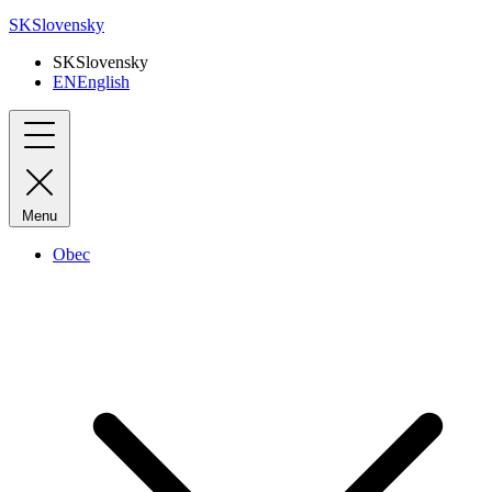
SK
Slovensky
SK
Slovensky
EN
English
Menu
Obec