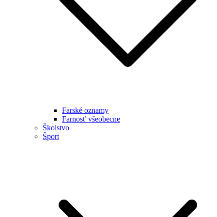
Farské oznamy
Farnosť všeobecne
Školstvo
Šport