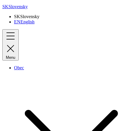
SK
Slovensky
SK
Slovensky
EN
English
Menu
Obec