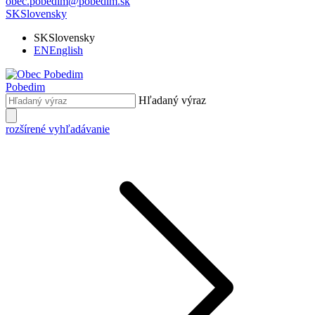
obec.pobedim@pobedim.sk
SK
Slovensky
SK
Slovensky
EN
English
Pobedim
Hľadaný výraz
rozšírené vyhľadávanie