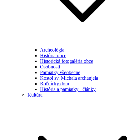
Archeológia
História obce
Historická fotogaléria obce
Osobnosti
Pamiatky všeobecne
Kostol sv. Michala archanjela
Roľnícky dom
História a pamiatky - články
Kultúra