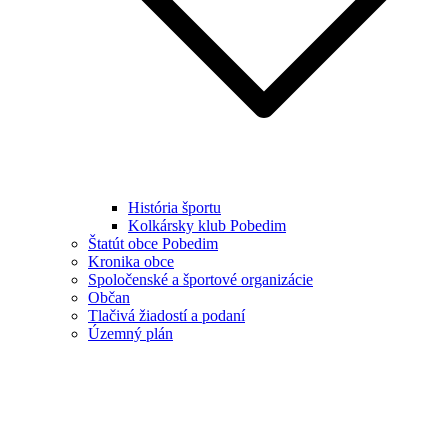
História športu
Kolkársky klub Pobedim
Štatút obce Pobedim
Kronika obce
Spoločenské a športové organizácie
Občan
Tlačivá žiadostí a podaní
Územný plán