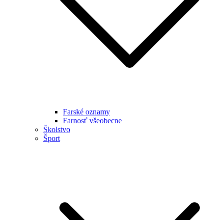
Farské oznamy
Farnosť všeobecne
Školstvo
Šport