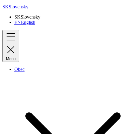
SK
Slovensky
SK
Slovensky
EN
English
Menu
Obec