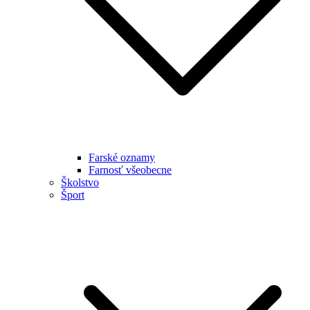
Farské oznamy
Farnosť všeobecne
Školstvo
Šport