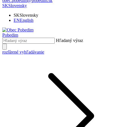
obec.pobedim@pobedim.sk
SK
Slovensky
SK
Slovensky
EN
English
Pobedim
Hľadaný výraz
rozšírené vyhľadávanie