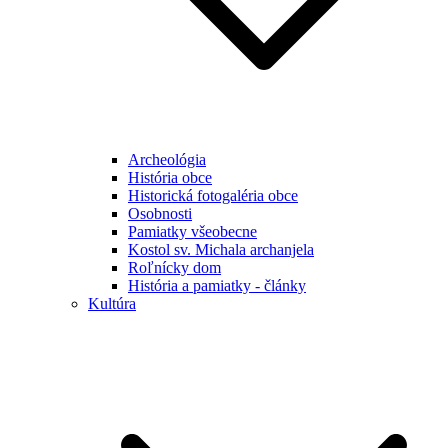
Archeológia
História obce
Historická fotogaléria obce
Osobnosti
Pamiatky všeobecne
Kostol sv. Michala archanjela
Roľnícky dom
História a pamiatky - články
Kultúra