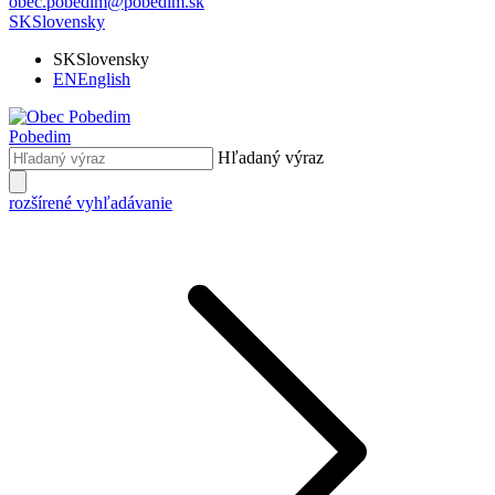
obec.pobedim@pobedim.sk
SK
Slovensky
SK
Slovensky
EN
English
Pobedim
Hľadaný výraz
rozšírené vyhľadávanie