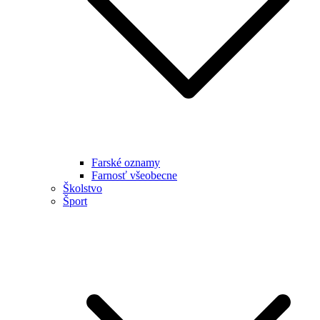
Farské oznamy
Farnosť všeobecne
Školstvo
Šport