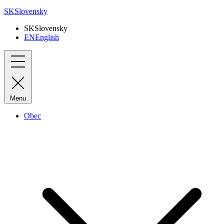
SK
Slovensky
SK
Slovensky
EN
English
Menu
Obec