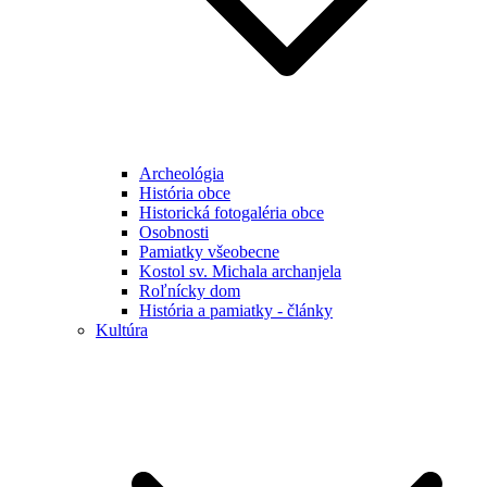
Archeológia
História obce
Historická fotogaléria obce
Osobnosti
Pamiatky všeobecne
Kostol sv. Michala archanjela
Roľnícky dom
História a pamiatky - články
Kultúra