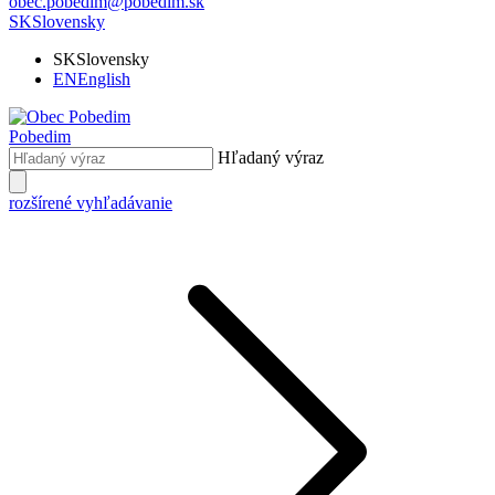
obec.pobedim@pobedim.sk
SK
Slovensky
SK
Slovensky
EN
English
Pobedim
Hľadaný výraz
rozšírené vyhľadávanie