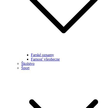
Farské oznamy
Farnosť všeobecne
Školstvo
Šport