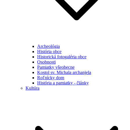
Archeológia
História obce
Historická fotogaléria obce
Osobnosti
Pamiatky všeobecne
Kostol sv. Michala archanjela
Roľnícky dom
História a pamiatky - články
Kultúra