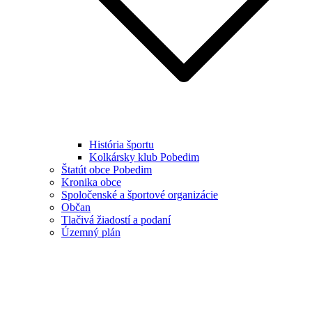
História športu
Kolkársky klub Pobedim
Štatút obce Pobedim
Kronika obce
Spoločenské a športové organizácie
Občan
Tlačivá žiadostí a podaní
Územný plán