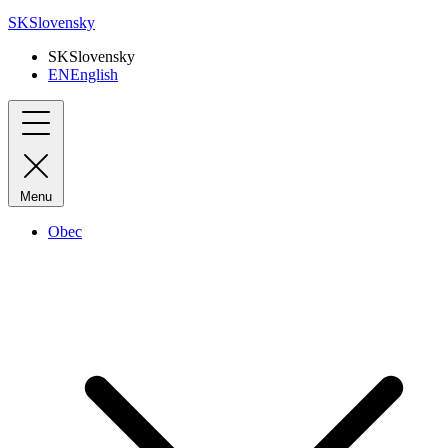
SK
Slovensky
SK
Slovensky
EN
English
Menu
Obec